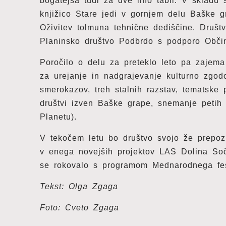
bogatejša tudi za dve info tabli. V sklad
knjižico Stare jedi v gornjem delu Baške g
Oživitev tolmuna tehnične dediščine. Društv
Planinsko društvo Podbrdo s podporo Obči
Poročilo o delu za preteklo leto pa zajema
za urejanje in nadgrajevanje kulturno zgodov
smerokazov, treh stalnih razstav, tematske 
društvi izven Baške grape, snemanje petih
Planetu).
V tekočem letu bo društvo svojo že prepoz
v enega novejših projektov LAS Dolina Soče
se rokovalo s programom Mednarodnega fest
Tekst: Olga Zgaga
Foto: Cveto Zgaga