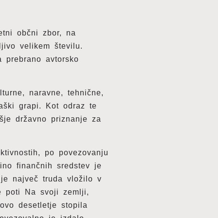
tni občni zbor, na
jivo velikem številu.
a prebrano avtorsko
turne, naravne, tehnične,
aški grapi. Kot odraz te
išje državno priznanje za
ktivnostih, po povezovanju
čino finančnih sredstev je
je največ truda vložilo v
 poti Na svoji zemlji,
vo desetletje stopila