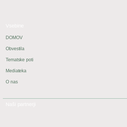
Vsebine
DOMOV
Obvestila
Tematske poti
Mediateka
O nas
Naši partnerji