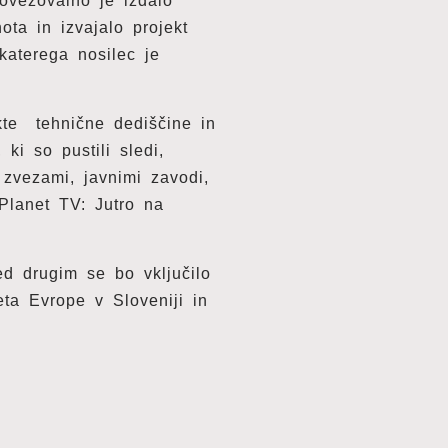
ovezovalno je izdalo
ta in izvajalo projekt
katerega nosilec je
ekte tehnične dediščine in
ki so pustili sledi,
 zvezami, javnimi zavodi,
Planet TV: Jutro na
ed drugim se bo vključilo
eta Evrope v Sloveniji in