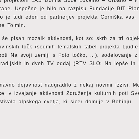
u s projektom LAS Dolina Soče Lokalno – Urbano – P
rape. Uspešno je bilo na razpisu Fundacije BIT Plano
o je tudi eden od partnerjev projekta Gorniška vas, 
ne Tolmin.
 še pisan mozaik aktivnosti, kot so: skrb za tri obj
inskih točk (sedmih tematskih tabel projekta Ljudje, 
poti Na svoji zemlji s Foto točko, …), sodelovanje z
 radijskih in dveh TV oddaj (RTV SLO: Na lepše in 
navno dejavnost nadgradilo z nekaj novimi izzivi. M
, v izvajanje aktivnosti Združenja kulturnih poti Sv
ivala alpskega cvetja, ki sicer domuje v Bohinju.