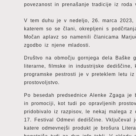
povezanost in prenašanje tradicije iz roda
V tem duhu je v nedeljo, 26. marca 2023, v
katerem so se člani, okrepljeni s podčrtanj
Močan aplavz so namenili članicama Marjuči
zgodbo iz njene mladosti.
Društvo na območju gornjega dela Baške gr
literarne, filmske in industrijske dediščine
programske pestrosti je v preteklem letu i
prostovoljstvo.
Po besedah predsednice Alenke Zgaga je bi
in promociji, kot tudi po opravljenih prosto
pridobivalo iz razpisov, le nekaj malega z 
17. Festival Odmevi dediščine. Vključeval j
katere odmevnejši produkt je brošura Liter