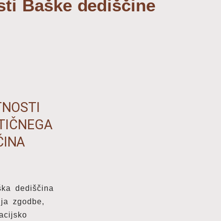
sti Baške dediščine
TNOSTI
TIČNEGA
ČINA
ška dediščina
ja zgodbe,
acijsko