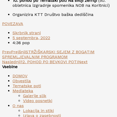
10. pohod po Tematski poti Na svoji zemlji
(50.
obletnica izgradnje spomenika NOB na Koritnici)
Organizira KTT Društvo baška dediščina
POVEZAVA
Skrbnik strani
5 septembra, 2022
4:36 pop
Prev
Prejšnji
STRŽIŠKARSKI SEJEM Z BOGATIM
SPREMLJEVALNIM PROGRAMOM
Naslednji
12. POHOD PO BEVKOVI POTI
Next
Vsebine
DOMOV
Obvestila
Tematske poti
Mediateka
Galerije slik
Video posnetki
O nas
Lokacija in stiki
Izjava o zasebnosti