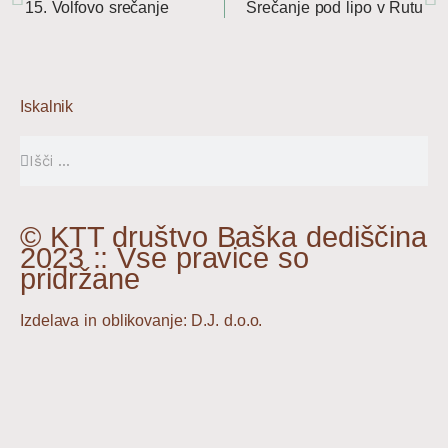
15. Volfovo srečanje
Srečanje pod lipo v Rutu
Iskalnik
Search
Search
© KTT društvo Baška dediščina
2023 :: Vse pravice so
pridržane
Izdelava in oblikovanje: D.J. d.o.o.