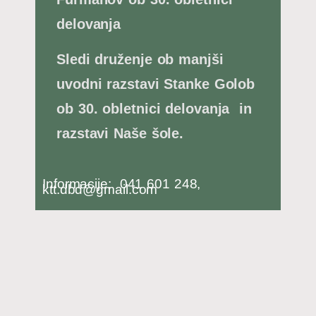
delovanja
Sledi druženje ob manjši
uvodni razstavi Stanke Golob
ob 30. obletnici delovanja in
razstavi Naše šole.
Informacije: 041 601 248,
ktt.dbd@gmail.com