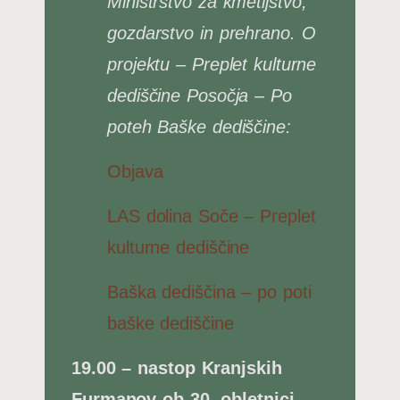
Ministrstvo za
kmetijstvo,
gozdarstvo in prehrano. O
projektu – Preplet kulturne
dediščine Posočja – Po
poteh Baške dediščine:
Objava
LAS dolina Soče – Preplet
kulturne dediščine
Baška dediščina – po poti
baške dediščine
19.00 – nastop Kranjskih
Furmanov ob 30. obletnici