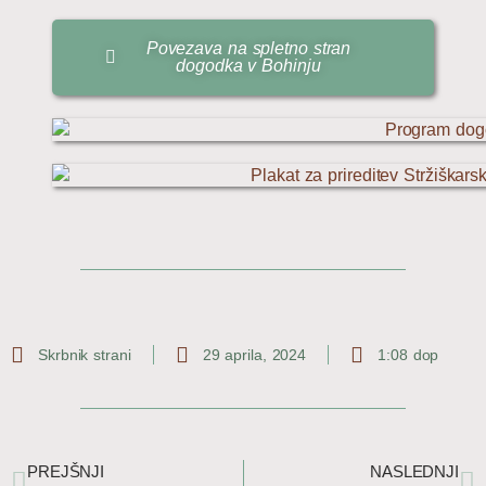
Povezava na spletno stran
dogodka v Bohinju
Skrbnik strani
29 aprila, 2024
1:08 dop
Prev
Ne
PREJŠNJI
NASLEDNJI